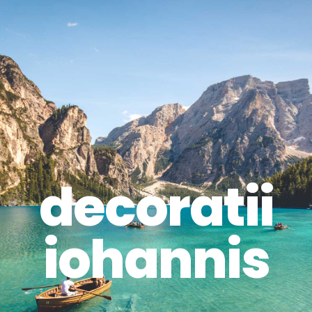
decoratii
iohannis