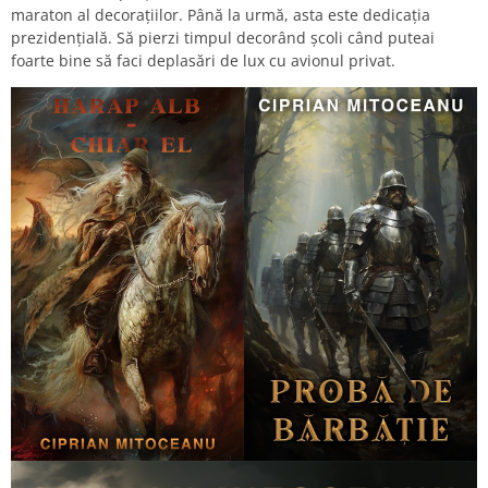
maraton al decorațiilor. Până la urmă, asta este dedicația
prezidențială. Să pierzi timpul decorând școli când puteai
foarte bine să faci deplasări de lux cu avionul privat.