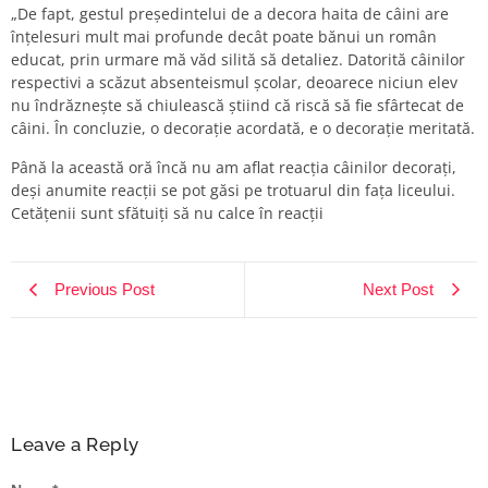
„De fapt, gestul președintelui de a decora haita de câini are
înțelesuri mult mai profunde decât poate bănui un român
educat, prin urmare mă văd silită să detaliez. Datorită câinilor
respectivi a scăzut absenteismul școlar, deoarece niciun elev
nu îndrăznește să chiulească știind că riscă să fie sfârtecat de
câini. În concluzie, o decorație acordată, e o decorație meritată.
Până la această oră încă nu am aflat reacția câinilor decorați,
deși anumite reacții se pot găsi pe trotuarul din fața liceului.
Cetățenii sunt sfătuiți să nu calce în reacții
Previous Post
Next Post
Leave a Reply