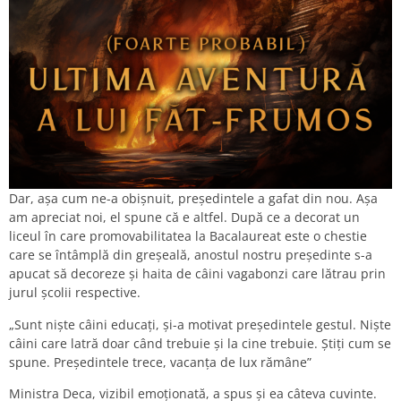
Dar, așa cum ne-a obișnuit, președintele a gafat din nou. Așa
am apreciat noi, el spune că e altfel. După ce a decorat un
liceul în care promovabilitatea la Bacalaureat este o chestie
care se întâmplă din greșeală, anostul nostru președinte s-a
apucat să decoreze și haita de câini vagabonzi care lătrau prin
jurul școlii respective.
„Sunt niște câini educați, și-a motivat președintele gestul. Niște
câini care latră doar când trebuie și la cine trebuie. Știți cum se
spune. Președintele trece, vacanța de lux rămâne”
Ministra Deca, vizibil emoționată, a spus și ea câteva cuvinte.