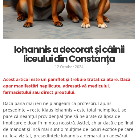
Iohannis a decorat și câinii
liceului din Constanța
12 October 2024
Acest articol este un pamflet și trebuie tratat ca atare. Dacă
apar manifestări neplăcute, adresați-vă medicului,
farmacistului sau direct preotului.
Dacă până mai ieri ne plângeam că profesorul ajuns
președinte – recte Klaus Iohannis – este total neimplicat, se
pare că neamțul providențial ține să ne arate că lipsa de
implicare e doar în mintea noastră. Astfel, chiar dacă e pe final
de mandat și încă mai sunt o mulțime de locuri exotice pe care
nu le-a vizitat, președintele Iohannis a demarat un adevărat