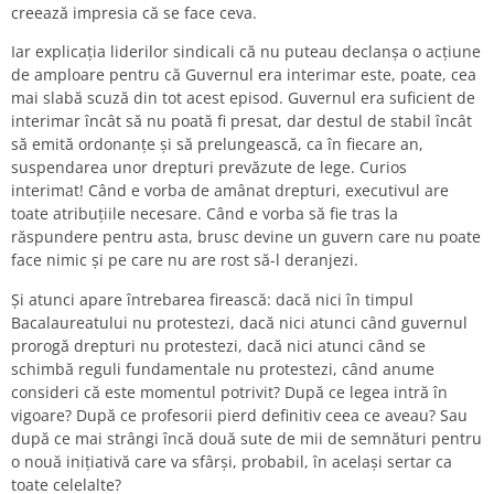
creează impresia că se face ceva.
Iar explicația liderilor sindicali că nu puteau declanșa o acțiune
de amploare pentru că Guvernul era interimar este, poate, cea
mai slabă scuză din tot acest episod. Guvernul era suficient de
interimar încât să nu poată fi presat, dar destul de stabil încât
să emită ordonanțe și să prelungească, ca în fiecare an,
suspendarea unor drepturi prevăzute de lege. Curios
interimat! Când e vorba de amânat drepturi, executivul are
toate atribuțiile necesare. Când e vorba să fie tras la
răspundere pentru asta, brusc devine un guvern care nu poate
face nimic și pe care nu are rost să-l deranjezi.
Și atunci apare întrebarea firească: dacă nici în timpul
Bacalaureatului nu protestezi, dacă nici atunci când guvernul
prorogă drepturi nu protestezi, dacă nici atunci când se
schimbă reguli fundamentale nu protestezi, când anume
consideri că este momentul potrivit? După ce legea intră în
vigoare? După ce profesorii pierd definitiv ceea ce aveau? Sau
după ce mai strângi încă două sute de mii de semnături pentru
o nouă inițiativă care va sfârși, probabil, în același sertar ca
toate celelalte?