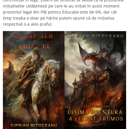
inițiativelor cetățenești pe care le-au inițiat în acest moment
procentul legal din PIB pentru Educație este de 6%, dar cât
timp treaba e doar pe hârtie putem spune că de inițiativa
respectivă s-a ales praful.