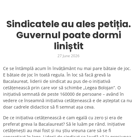
Sindicatele au ales petiția.
Guvernul poate dormi
liniștit
27 June 2026
Ce se întâmplă acum în învățământ nu mai pare bătaie de joc.
E bătaie de joc în toată regula. În loc să facă grevă la
Bacalaureat, liderii de sindicat au pus de-o inițiativă
cetățenească prin care vor să schimbe „Legea Bolojan”. O
inițiativă semnată de peste 160000 de persoane – având în
vedere ce înseamnă inițiativa cetățenească e de așteptat ca nu
doar cadrele didactice să fi semnat așa ceva.
De ce inițiativa cetățenească e cam egală cu zero și era de
preferat greva la Bacalaureat? Să le luăm pe rând. Inițiative
cetățenești au mai fost și nu știu vreuna care să se fi
concretizat în lege. Liderii de sindicat se laudă că la presiunea