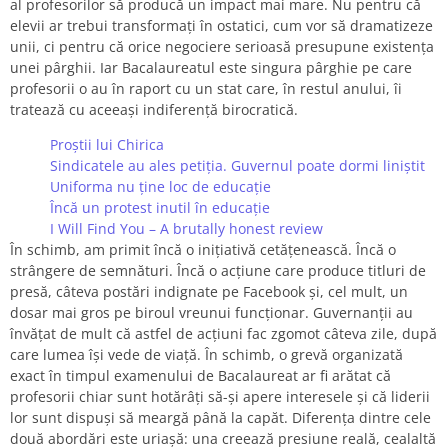
al profesorilor să producă un impact mai mare. Nu pentru că
elevii ar trebui transformați în ostatici, cum vor să dramatizeze
unii, ci pentru că orice negociere serioasă presupune existența
unei pârghii. Iar Bacalaureatul este singura pârghie pe care
profesorii o au în raport cu un stat care, în restul anului, îi
tratează cu aceeași indiferență birocratică.
Proștii lui Chirica
Sindicatele au ales petiția. Guvernul poate dormi liniștit
Uniforma nu ține loc de educație
Încă un protest inutil în educație
I Will Find You – A brutally honest review
În schimb, am primit încă o inițiativă cetățenească. Încă o
strângere de semnături. Încă o acțiune care produce titluri de
presă, câteva postări indignate pe Facebook și, cel mult, un
dosar mai gros pe biroul vreunui funcționar. Guvernanții au
învățat de mult că astfel de acțiuni fac zgomot câteva zile, după
care lumea își vede de viață. În schimb, o grevă organizată
exact în timpul examenului de Bacalaureat ar fi arătat că
profesorii chiar sunt hotărâți să-și apere interesele și că liderii
lor sunt dispuși să meargă până la capăt. Diferența dintre cele
două abordări este uriașă: una creează presiune reală, cealaltă