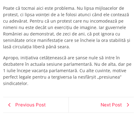
Poate că tocmai aici este problema. Nu lipsa mijloacelor de
protest, ci lipsa voinței de a le folosi atunci când ele contează
cu adevărat. Pentru că un protest care nu incomodează pe
nimeni nu este decât un exercițiu de imagine. Iar guvernele
României au demonstrat, de zeci de ani, că pot ignora cu
seninătate orice manifestație care se încheie la ora stabilită și
lasă circulația liberă până seara.
Apropo, inițiativa cetățenească are șanse nule să intre în
dezbatere în actuala sesiune parlamentară. Nu de alta, dar pe
1 iulie începe vacanța parlamentară. Cu alte cuvinte, motive
perfect legale pentru a tergiversa la nesfârșit „presiunea”
sindicatelor.
Previous Post
Next Post