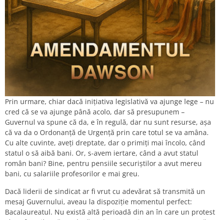
Prin urmare, chiar dacă inițiativa legislativă va ajunge lege – nu
cred că se va ajunge până acolo, dar să presupunem –
Guvernul va spune că da, e în regulă, dar nu sunt resurse, așa
că va da o Ordonanță de Urgență prin care totul se va amâna.
Cu alte cuvinte, aveți dreptate, dar o primiți mai încolo, când
statul o să aibă bani. Or, s-avem iertare, când a avut statul
român bani? Bine, pentru pensiile securiștilor a avut mereu
bani, cu salariile profesorilor e mai greu.
Dacă liderii de sindicat ar fi vrut cu adevărat să transmită un
mesaj Guvernului, aveau la dispoziție momentul perfect:
Bacalaureatul. Nu există altă perioadă din an în care un protest