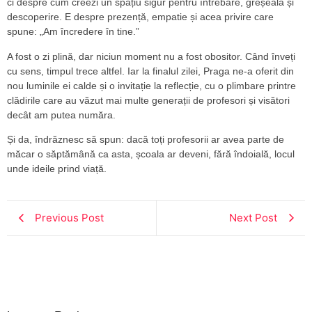
ci despre cum creezi un spațiu sigur pentru întrebare, greșeală și
descoperire. E despre prezență, empatie și acea privire care
spune: „Am încredere în tine.”
A fost o zi plină, dar niciun moment nu a fost obositor. Când înveți
cu sens, timpul trece altfel. Iar la finalul zilei, Praga ne-a oferit din
nou luminile ei calde și o invitație la reflecție, cu o plimbare printre
clădirile care au văzut mai multe generații de profesori și visători
decât am putea număra.
Și da, îndrăznesc să spun: dacă toți profesorii ar avea parte de
măcar o săptămână ca asta, școala ar deveni, fără îndoială, locul
unde ideile prind viață.
Previous Post
Next Post