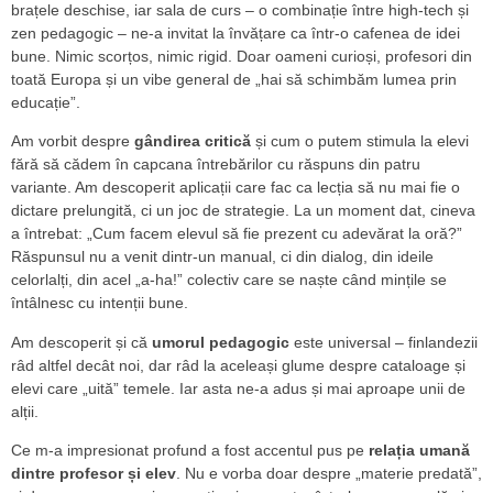
brațele deschise, iar sala de curs – o combinație între high-tech și
zen pedagogic – ne-a invitat la învățare ca într-o cafenea de idei
bune. Nimic scorțos, nimic rigid. Doar oameni curioși, profesori din
toată Europa și un vibe general de „hai să schimbăm lumea prin
educație”.
Am vorbit despre
gândirea critică
și cum o putem stimula la elevi
fără să cădem în capcana întrebărilor cu răspuns din patru
variante. Am descoperit aplicații care fac ca lecția să nu mai fie o
dictare prelungită, ci un joc de strategie. La un moment dat, cineva
a întrebat: „Cum facem elevul să fie prezent cu adevărat la oră?”
Răspunsul nu a venit dintr-un manual, ci din dialog, din ideile
celorlalți, din acel „a-ha!” colectiv care se naște când mințile se
întâlnesc cu intenții bune.
Am descoperit și că
umorul pedagogic
este universal – finlandezii
râd altfel decât noi, dar râd la aceleași glume despre cataloage și
elevi care „uită” temele. Iar asta ne-a adus și mai aproape unii de
alții.
Ce m-a impresionat profund a fost accentul pus pe
relația umană
dintre profesor și elev
. Nu e vorba doar despre „materie predată”,