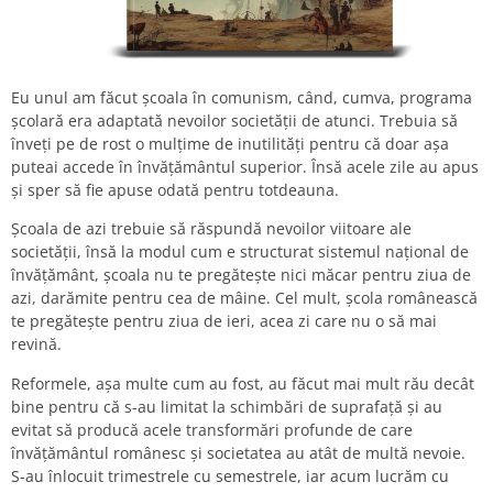
Eu unul am făcut școala în comunism, când, cumva, programa
școlară era adaptată nevoilor societății de atunci. Trebuia să
înveți pe de rost o mulțime de inutilități pentru că doar așa
puteai accede în învățământul superior. Însă acele zile au apus
și sper să fie apuse odată pentru totdeauna.
Școala de azi trebuie să răspundă nevoilor viitoare ale
societății, însă la modul cum e structurat sistemul național de
învățământ, școala nu te pregătește nici măcar pentru ziua de
azi, darămite pentru cea de mâine. Cel mult, școla românească
te pregătește pentru ziua de ieri, acea zi care nu o să mai
revină.
Reformele, așa multe cum au fost, au făcut mai mult rău decât
bine pentru că s-au limitat la schimbări de suprafață și au
evitat să producă acele transformări profunde de care
învățământul românesc și societatea au atât de multă nevoie.
S-au înlocuit trimestrele cu semestrele, iar acum lucrăm cu