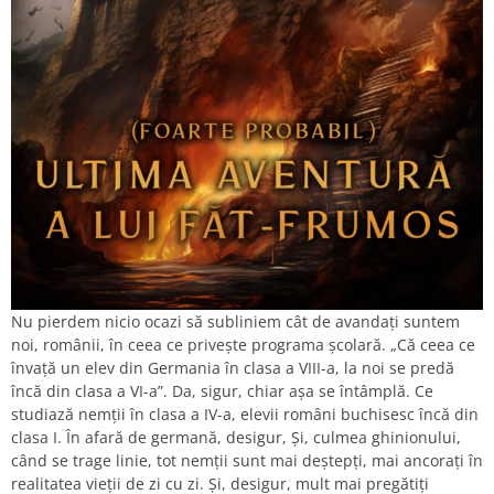
Nu pierdem nicio ocazi să subliniem cât de avandați suntem
noi, românii, în ceea ce privește programa școlară. „Că ceea ce
învață un elev din Germania în clasa a VIII-a, la noi se predă
încă din clasa a VI-a”. Da, sigur, chiar așa se întâmplă. Ce
studiază nemții în clasa a IV-a, elevii români buchisesc încă din
clasa I. În afară de germană, desigur, Și, culmea ghinionului,
când se trage linie, tot nemții sunt mai deștepți, mai ancorați în
realitatea vieții de zi cu zi. Și, desigur, mult mai pregătiți