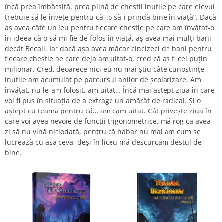
încă prea îmbâcsită, prea plină de chestii inutile pe care elevul
trebuie să le învețe pentru că „o să-i prindă bine în viață”. Dacă
aș avea câte un leu pentru fiecare chestie pe care am învățat-o
în ideea că o să-mi fie de folos în viață, aș avea mai mulți bani
decât Becali. Iar dacă așa avea măcar cincizeci de bani pentru
fiecare chestie pe care deja am uitat-o, cred că aș fi cel puțin
milionar. Cred, deoarece nici eu nu mai știu câte cunoștințe
inutile am acumulat pe parcursul anilor de școlarizare. Am
învățat, nu le-am folosit, am uitat… Încă mai aștept ziua în care
voi fi pus în situația de a extrage un amărât de radical. Și o
aștept cu teamă pentru că… am cam uitat. Cât privește ziua în
care voi avea nevoie de funcții trigonometrice, mă rog ca avea
zi să nu vină niciodată, pentru că habar nu mai am cum se
lucrează cu așa ceva, deși în liceu mă descurcam destul de
bine.