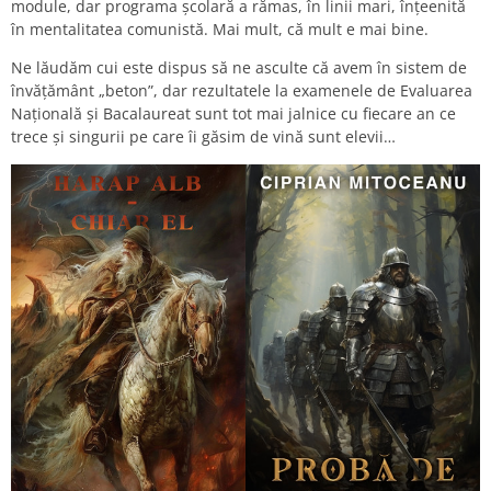
module, dar programa școlară a rămas, în linii mari, înțeenită
în mentalitatea comunistă. Mai mult, că mult e mai bine.
Ne lăudăm cui este dispus să ne asculte că avem în sistem de
învățământ „beton”, dar rezultatele la examenele de Evaluarea
Națională și Bacalaureat sunt tot mai jalnice cu fiecare an ce
trece și singurii pe care îi găsim de vină sunt elevii…