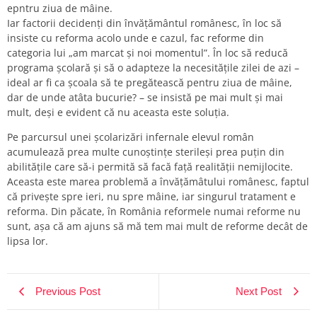
epntru ziua de mâine.
Iar factorii decidenți din învățământul românesc, în loc să
insiste cu reforma acolo unde e cazul, fac reforme din
categoria lui „am marcat și noi momentul”. În loc să reducă
programa școlară și să o adapteze la necesitățile zilei de azi –
ideal ar fi ca școala să te pregătească pentru ziua de mâine,
dar de unde atâta bucurie? – se insistă pe mai mult și mai
mult, deși e evident că nu aceasta este soluția.
Pe parcursul unei școlarizări infernale elevul român
acumulează prea multe cunoștințe sterileși prea puțin din
abilitățile care să-i permită să facă față realității nemijlocite.
Aceasta este marea problemă a învățămâtului românesc, faptul
că privește spre ieri, nu spre mâine, iar singurul tratament e
reforma. Din păcate, în România reformele numai reforme nu
sunt, așa că am ajuns să mă tem mai mult de reforme decât de
lipsa lor.
Previous Post
Next Post