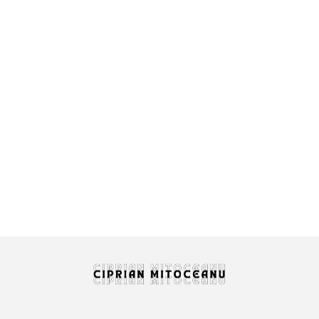
A fi sau a nu fi Patreon
21 May 2025
/
No Comments
Viața de scriitor nu e ușoară… Nu e ușoară nici pe alte
meleaguri, unde se citește, darmite în România unde...
Read More