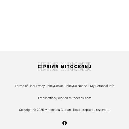
„Let’s Do It, Romania!” – o farsă nesimțită
23 September 2024
/
1 Comment
În weekend s-a marcat o nouă ediție a „Let’s Do It, Romania!”,
prilej pentru autorități, oameni politici și nu numai...
Read More
Terms of Use
Privacy Policy
Cookie Policy
Do Not Sell My Personal Info
Email: office@ciprian-mitoceanu.com
Copyright © 2025 Mitoceanu Ciprian. Toate drepturile rezervate.