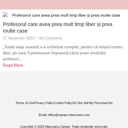
Profesorul care avea prea mult timp liber și prea
multe case
27 November 2023
/
No Comments
„Toată viața noastră s-a schimbat complet, pentru că timpul nostru
liber, pe care îl petreceam împreună când eram amândoi
profesori,...
Read More
Terms of Use
Privacy Policy
Cookie Policy
Do Not Sell My Personal Info
Email: office@ciprian-mitoceanu.com
Copyright © 2025 Mitoceanu Ciprian. Toate drepturile rezervate.