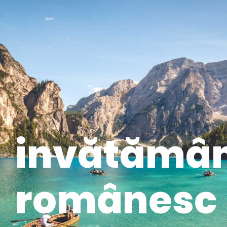
invătămân
românesc