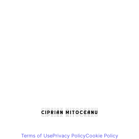
Interesează pe cineva sănătatea profesorilor?
15 October 2024
/
No Comments
De câteva zile încerc niscaiva simptome: nas înfundat, tuse,
ceva febră, niscaiva secreții nazale (de fapt destul de
abundente), dureri...
Read More
Terms of Use
Privacy Policy
Cookie Policy