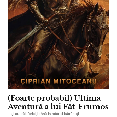
(Foarte probabil) Ultima
Aventură a lui Făt-Frumos
…și au trăit fericiți până la adânci bătrâneți…