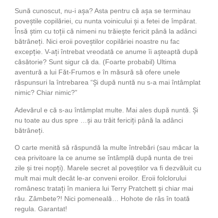
Sună cunoscut, nu-i așa? Asta pentru că așa se terminau
poveștile copilăriei, cu nunta voinicului și a fetei de împărat.
Însă știm cu toții că nimeni nu trăiește fericit până la adânci
bătrâneți. Nici eroii poveștilor copilăriei noastre nu fac
excepție. V-ați întrebat vreodată ce anume îi așteaptă după
căsătorie? Sunt sigur că da. (Foarte probabil) Ultima
aventură a lui Făt-Frumos e în măsură să ofere unele
răspunsuri la întrebarea “Și după nuntă nu s-a mai întâmplat
nimic? Chiar nimic?”
Adevărul e că s-au întâmplat multe. Mai ales după nuntă. Și
nu toate au dus spre …și au trăit fericiți până la adânci
bătrâneți.
O carte menită să răspundă la multe întrebări (sau măcar la
cea privitoare la ce anume se întâmplă după nunta de trei
zile și trei nopți). Marele secret al poveștilor va fi dezvăluit cu
mult mai mult decât le-ar conveni eroilor. Eroii folclorului
românesc tratați în maniera lui Terry Pratchett și chiar mai
rău. Zâmbete?! Nici pomeneală… Hohote de râs în toată
regula. Garantat!